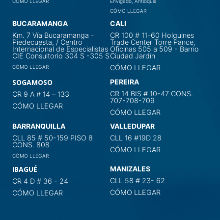
CÓMO LLEGAR
Envigado, Antioquia
CÓMO LLEGAR
BUCARAMANGA
CALI
Km. 7 Vía Bucaramanga -
CR 100 # 11-60 Holguines
Piedecuesta, / Centro
Trade Center Torre Pance,
Internacional de Especialistas
Oficinas 505 a 509 - Barrio
CIE Consultorio 304 S -305 S
Ciudad Jardín
CÓMO LLEGAR
CÓMO LLEGAR
SOGAMOSO
PEREIRA
CR 14 BIS # 10-47 CONS.
CR 9 A # 14 – 133
707-708-709
CÓMO LLEGAR
CÓMO LLEGAR
BARRANQUILLA
VALLEDUPAR
CLL 85 # 50-159 PISO 8
CLL 16 #19D 28
CONS. 808
CÓMO LLEGAR
CÓMO LLEGAR
IBAGUÉ
MANIZALES
CLL 58 # 23- 62
CR 4 D # 36 - 24
CÓMO LLEGAR
CÓMO LLEGAR