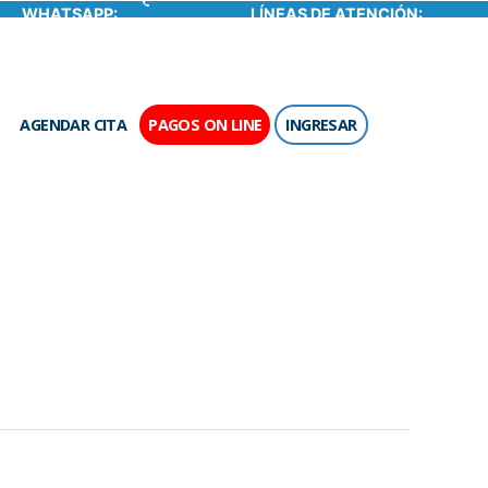
WHATSAPP:
LÍNEAS DE ATENCIÓN:
313 2654242
601 7052000 - 01 8000 527 527
AGENDAR CITA
PAGOS ON LINE
INGRESAR